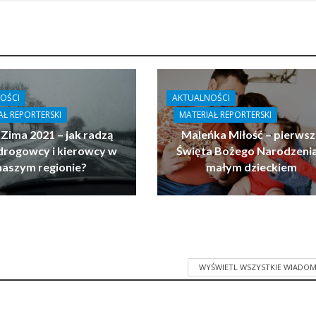
OŚCI
AKTUALNOŚCI
AŁ REPORTERSKI
MATERIAŁ REPORTERSKI
 Zima 2021 – jak radzą
Maleńka Miłość – pierwsz
drogowcy i kierowcy w
Święta Bożego Narodzenia
naszym regionie?
małym dzieckiem
WYŚWIETL WSZYSTKIE WIADOM