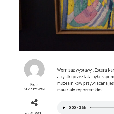
Wernisaż wystawy „Estera Kar
artystki przez lata była zapo
muzealników przywracana jest 
Piotr
Miklaszewski
materiale reporterskim.
Udostępnij!