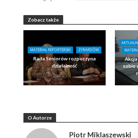
Zobacz także
AKTUALN
MATERIAŁ REPORTERSKI
ŻYRARDÓW
MATERI
Rada Seniorów rozpoczyna
Akcja
działalność
sobie 
O Autorze
Piotr Miklaszewski