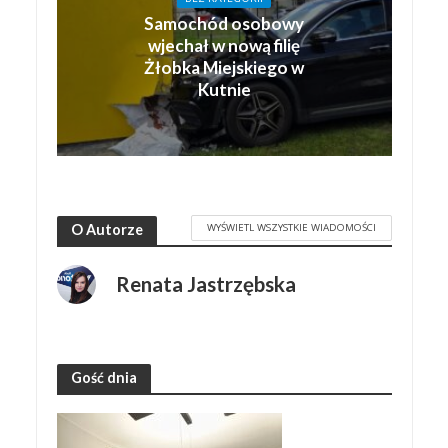
Samochód osobowy
wjechał w nową filię
Żłobka Miejskiego w
Kutnie
WYŚWIETL WSZYSTKIE WIADOMOŚCI
O Autorze
Renata Jastrzębska
Gość dnia