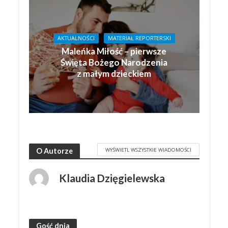
AKTUALNOŚCI
MATERIAŁ REPORTERSKI
Maleńka Miłość – pierwsze
Święta Bożego Narodzenia
z małym dzieckiem
WYŚWIETL WSZYSTKIE WIADOMOŚCI
O Autorze
Klaudia Dzięgielewska
Gość dnia