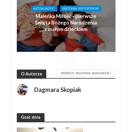
AKTUALNOŚCI
MATERIAŁ REPORTERSKI
Maleńka Miłość – pierwsze
Święta Bożego Narodzenia
z małym dzieckiem
WYŚWIETL WSZYSTKIE WIADOMOŚCI
O Autorze
Dagmara Skopiak
Gość dnia