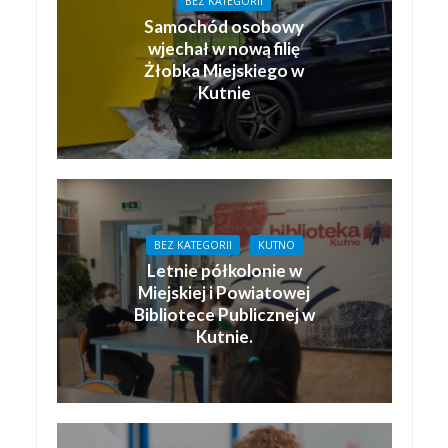
BEZ KATEGORII
Samochód osobowy
wjechał w nową filię
Żłobka Miejskiego w
Kutnie
BEZ KATEGORII
KUTNO
Letnie półkolonie w
Miejskiej i Powiatowej
Bibliotece Publicznej w
Kutnie.