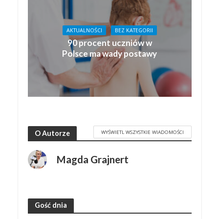
AKTUALNOŚCI
BEZ KATEGORII
90 procent uczniów w
Polsce ma wady postawy
WYŚWIETL WSZYSTKIE WIADOMOŚCI
O Autorze
Magda Grajnert
Gość dnia