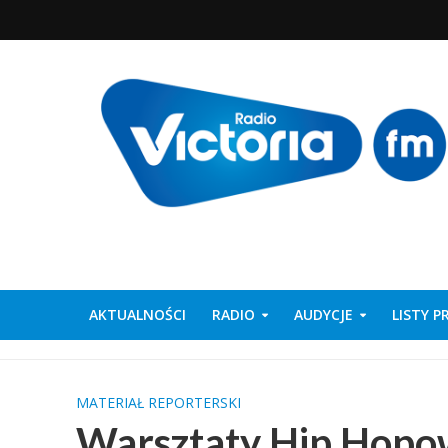
AKTUALNOŚCI
RADIO
AUDYCJE
LISTY 
MATERIAŁ REPORTERSKI
Warsztaty Hip Hopo