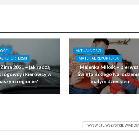
OŚCI
AKTUALNOŚCI
AŁ REPORTERSKI
MATERIAŁ REPORTERSKI
 Zima 2021 – jak radzą
Maleńka Miłość – pierwsz
drogowcy i kierowcy w
Święta Bożego Narodzenia
naszym regionie?
małym dzieckiem
WYŚWIETL WSZYSTKIE WIADOM