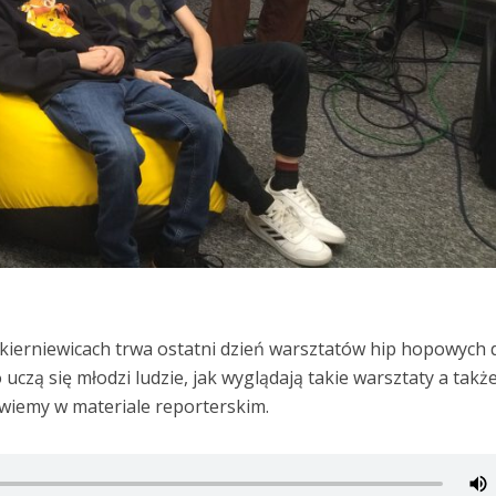
Skierniewicach trwa ostatni dzień warsztatów hip hopowych 
o uczą się młodzi ludzie, jak wyglądają takie warsztaty a takż
owiemy w materiale reporterskim.