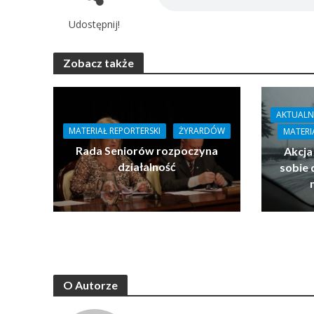
Udostępnij!
Zobacz także
AKTUALN
MATERIAŁ REPORTERSKI
ŻYRARDÓW
MATERI
Rada Seniorów rozpoczyna
Akcja
działalność
sobie 
O Autorze