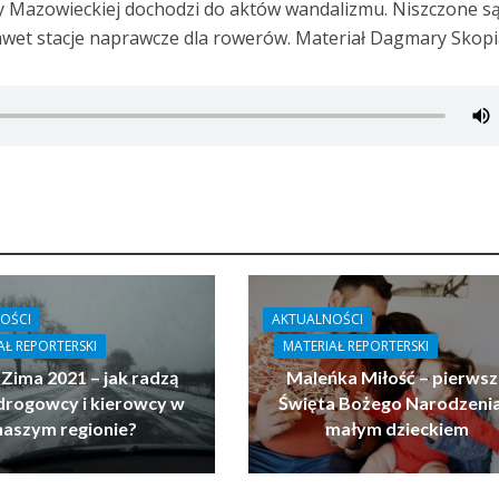
wy Mazowieckiej dochodzi do aktów wandalizmu. Niszczone s
awet stacje naprawcze dla rowerów. Materiał Dagmary Skopi
OŚCI
AKTUALNOŚCI
AŁ REPORTERSKI
MATERIAŁ REPORTERSKI
 Zima 2021 – jak radzą
Maleńka Miłość – pierwsz
drogowcy i kierowcy w
Święta Bożego Narodzenia
naszym regionie?
małym dzieckiem