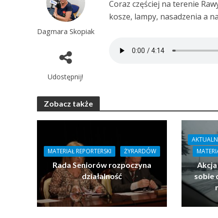
Coraz częściej na terenie Ra
kosze, lampy, nasadzenia a n
Dagmara Skopiak
Udostępnij!
Zobacz także
AKTUALN
MATERIAŁ REPORTERSKI
ŻYRARDÓW
MATERI
Rada Seniorów rozpoczyna
Akcja
działalność
sobie 