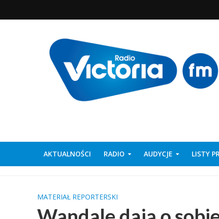
AKTUALNOŚCI
RADIO
AUDYCJE
LISTY 
MATERIAŁ REPORTERSKI
Wandale dają o sobi