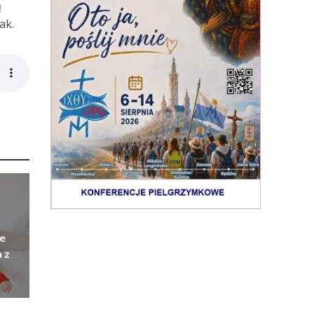
ą
ak.
e
 z