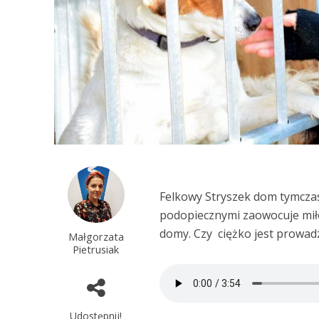
Felkowy Stryszek dom tymczas
podopiecznymi zaowocuje miło
domy. Czy ciężko jest prowadz
Małgorzata
Pietrusiak
Udostępnij!