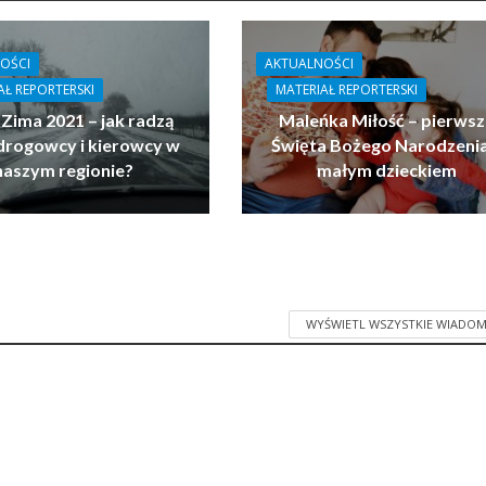
OŚCI
AKTUALNOŚCI
AŁ REPORTERSKI
MATERIAŁ REPORTERSKI
 Zima 2021 – jak radzą
Maleńka Miłość – pierwsz
drogowcy i kierowcy w
Święta Bożego Narodzenia
naszym regionie?
małym dzieckiem
WYŚWIETL WSZYSTKIE WIADOM