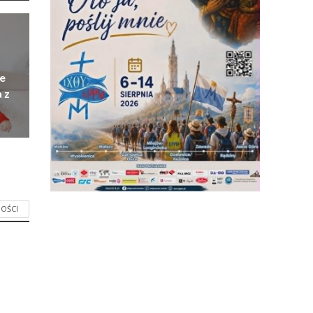
e
 z
OŚCI