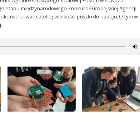
iceum Ogólnokształcącego Królowej Pokoju w Łowiczu
ego etapu międzynarodowego konkurs Europejskiej Agencji
skonstruowali satelitę wielkości puszki do napoju. O tym w
.