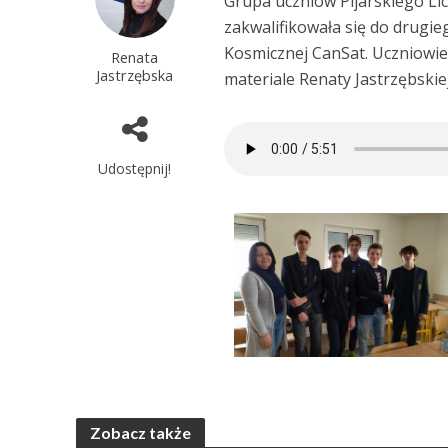
Grupa uczniów Pijarskiego L
zakwalifikowała się do drugi
Kosmicznej CanSat. Uczniowie 
Renata
Jastrzębska
materiale Renaty Jastrzębskiej
Udostępnij!
Zobacz także