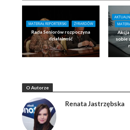
AKTUALN
MATERIAŁ REPORTERSKI
ŻYRARDÓW
MATERI
Rada Seniorów rozpoczyna
Akcja
działalność
sobie 
O Autorze
Renata Jastrzębska