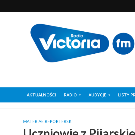
AKTUALNOŚCI
RADIO
AUDYCJE
LISTY 
MATERIAŁ REPORTERSKI
Uczniowie z Pijarsk