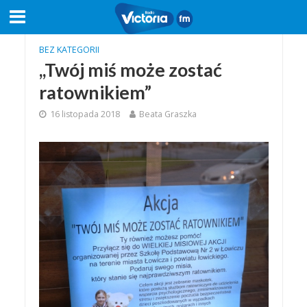
BEZ KATEGORII
,,Twój miś może zostać
ratownikiem”
16 listopada 2018
Beata Graszka