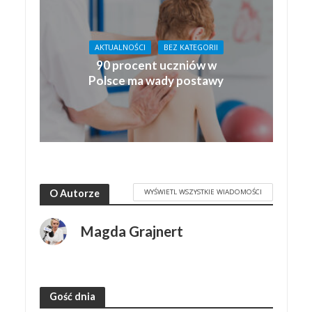
AKTUALNOŚCI
BEZ KATEGORII
90 procent uczniów w
Polsce ma wady postawy
WYŚWIETL WSZYSTKIE WIADOMOŚCI
O Autorze
Magda Grajnert
Gość dnia