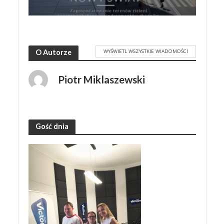
WYŚWIETL WSZYSTKIE WIADOMOŚCI
O Autorze
Piotr Miklaszewski
Gość dnia