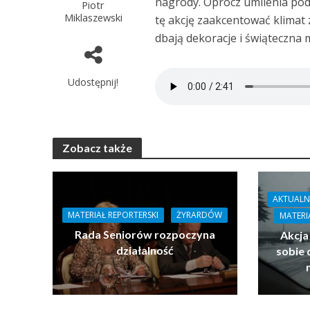
nagrody. Oprócz umilenia po
Piotr
Miklaszewski
tę akcję zaakcentować klimat 
dbają dekoracje i świąteczna m
Udostępnij!
Zobacz także
AKTUALN
MATERIAŁ REPORTERSKI
ŻYRARDÓW
MATERI
Rada Seniorów rozpoczyna
Akcja
działalność
sobie 