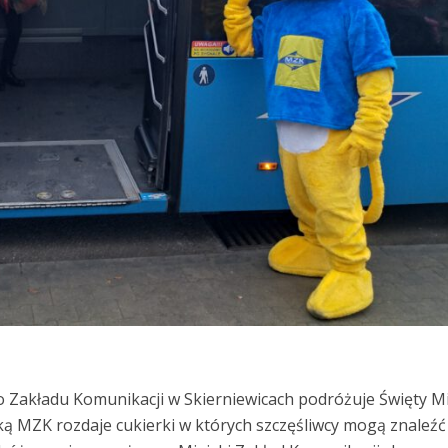
o Zakładu Komunikacji w Skierniewicach podróżuje Święty Mi
ą MZK rozdaje cukierki w których szczęśliwcy mogą znaleźć