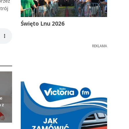
przez
trój
Święto Lnu 2026
REKLAMA
e
 z