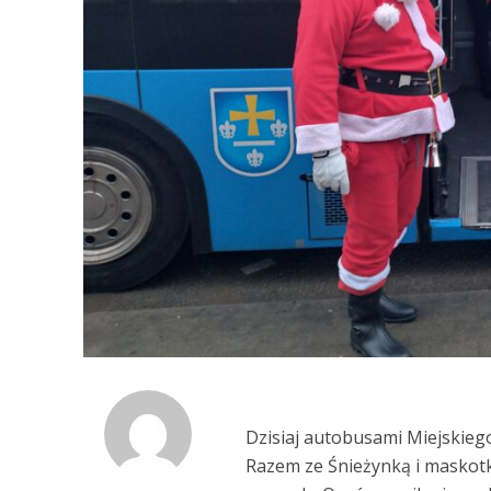
Dzisiaj autobusami Miejskieg
Razem ze Śnieżynką i maskotk