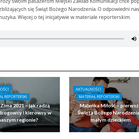
dróży swoim pasażerom Miejski Zakład Komunikacji chce po
zbliżających się Świąt Bożego Narodzenia. O odpowiedni nas
uzyka. Więcej o tej inicjatywie w materiale reporterskim.
OŚCI
AKTUALNOŚCI
AŁ REPORTERSKI
MATERIAŁ REPORTERSKI
 Zima 2021 – jak radzą
Maleńka Miłość – pierwsz
drogowcy i kierowcy w
Święta Bożego Narodzenia
naszym regionie?
małym dzieckiem