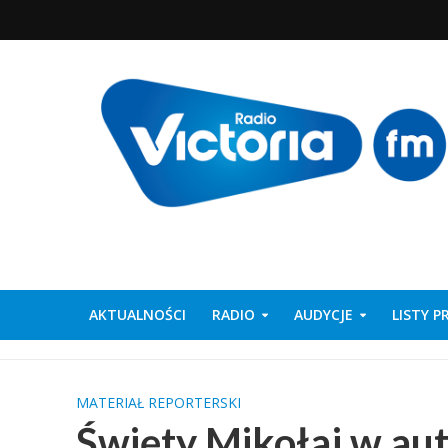
AKTUALNOŚCI
RADIO
AUDYCJE
LISTY 
MATERIAŁ REPORTERSKI
Święty Mikołaj w au