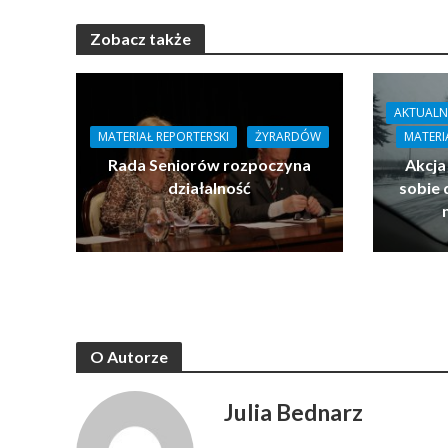
Zobacz także
AKTUALN
MATERIAŁ REPORTERSKI
ŻYRARDÓW
MATERI
Rada Seniorów rozpoczyna
Akcja
działalność
sobie 
O Autorze
Julia Bednarz