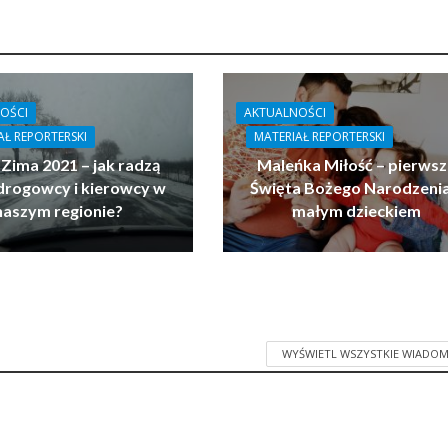
OŚCI
AKTUALNOŚCI
AŁ REPORTERSKI
MATERIAŁ REPORTERSKI
 Zima 2021 – jak radzą
Maleńka Miłość – pierwsz
drogowcy i kierowcy w
Święta Bożego Narodzenia
naszym regionie?
małym dzieckiem
WYŚWIETL WSZYSTKIE WIADOM