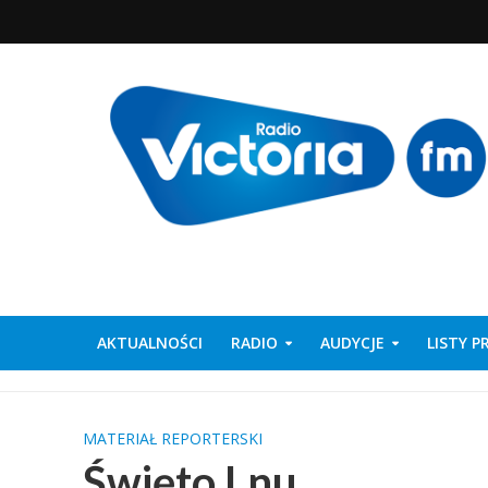
AKTUALNOŚCI
RADIO
AUDYCJE
LISTY 
MATERIAŁ REPORTERSKI
Święto Lnu