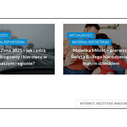
OŚCI
AKTUALNOŚCI
AŁ REPORTERSKI
MATERIAŁ REPORTERSKI
 Zima 2021 – jak radzą
Maleńka Miłość – pierwsz
drogowcy i kierowcy w
Święta Bożego Narodzenia
naszym regionie?
małym dzieckiem
WYŚWIETL WSZYSTKIE WIADOM