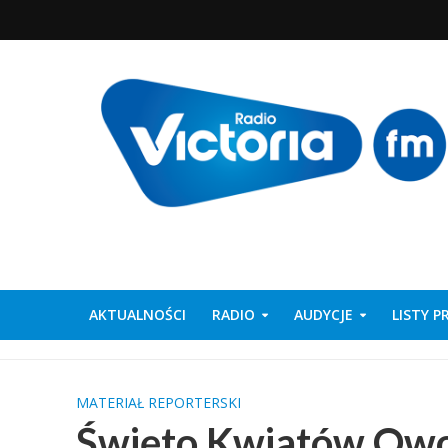
AKTUALNOŚCI
RADIO
AUDYCJE
LISTY 
MATERIAŁ REPORTERSKI
Święto Kwiatów Ow