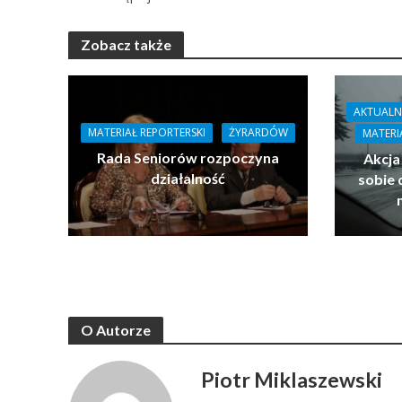
Zobacz także
AKTUALN
MATERIAŁ REPORTERSKI
ŻYRARDÓW
MATERI
Rada Seniorów rozpoczyna
Akcja
działalność
sobie 
O Autorze
Piotr Miklaszewski