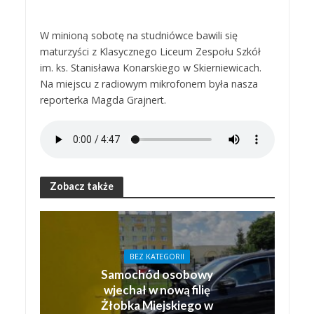
W minioną sobotę na studniówce bawili się
maturzyści z Klasycznego Liceum Zespołu Szkół
im. ks. Stanisława Konarskiego w Skierniewicach.
Na miejscu z radiowym mikrofonem była nasza
reporterka Magda Grajnert.
Zobacz także
BEZ KATEGORII
Samochód osobowy
wjechał w nową filię
Żłobka Miejskiego w