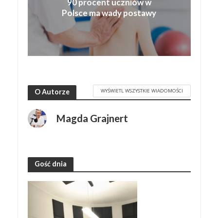
90 procent uczniów w
Polsce ma wady postawy
WYŚWIETL WSZYSTKIE WIADOMOŚCI
O Autorze
Magda Grajnert
Gość dnia