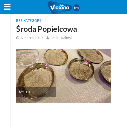
BEZ KATEGORII
Środa Popielcowa
6 marca 2019
Błażej Kaliński
fot.: BK