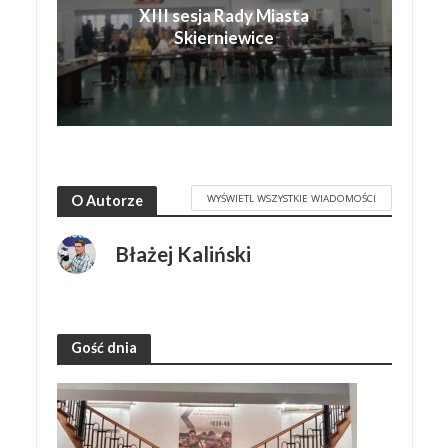
XIII sesja Rady Miasta
Skierniewice
WYŚWIETL WSZYSTKIE WIADOMOŚCI
O Autorze
Błażej Kaliński
Gość dnia