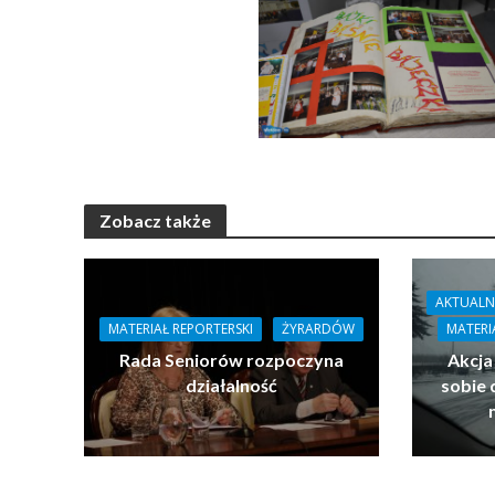
Zobacz także
AKTUALN
MATERIAŁ REPORTERSKI
ŻYRARDÓW
MATERI
Rada Seniorów rozpoczyna
Akcja
działalność
sobie 