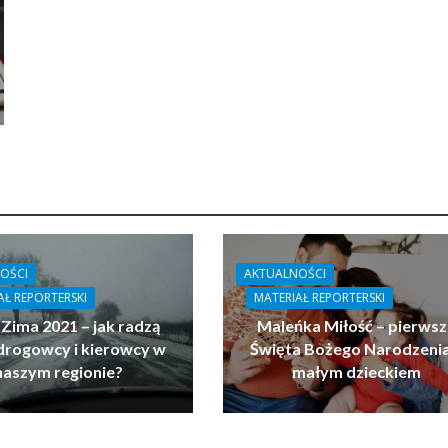
OŚCI
AKTUALNOŚCI
AŁ REPORTERSKI
MATERIAŁ REPORTERSKI
 Zima 2021 – jak radzą
Maleńka Miłość – pierwsz
drogowcy i kierowcy w
Święta Bożego Narodzenia
naszym regionie?
małym dzieckiem