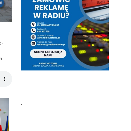
o-
m.
.