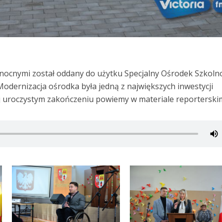
anocnymi został oddany do użytku Specjalny Ośrodek Szkoln
dernizacja ośrodka była jedną z największych inwestycji
j uroczystym zakończeniu powiemy w materiale reporterski