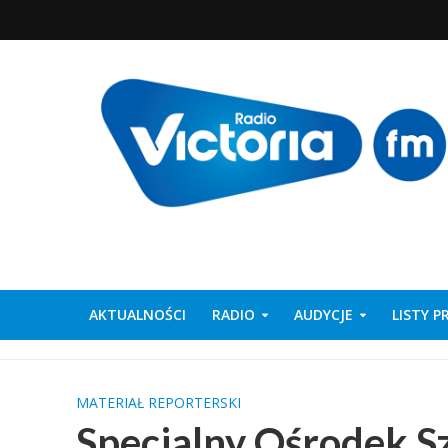
AKTUALNOŚCI
RADIO
AUDYCJE
LISTY 
MATERIAŁ REPORTERSKI
Specjalny Ośrodek 