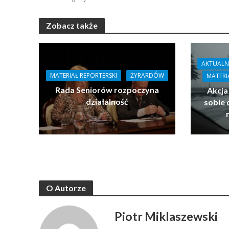
Zobacz także
AKTUALN
MATERIAŁ REPORTERSKI
ŻYRARDÓW
MATERI
Rada Seniorów rozpoczyna
Akcja
działalność
sobie 
O Autorze
Piotr Miklaszewski