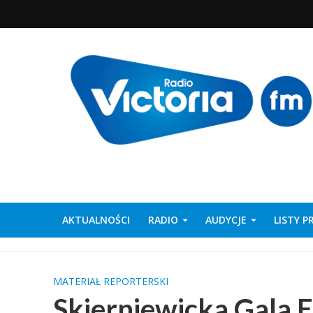
AKTUALNOŚCI
RADIO
AUDYCJE
LISTY 
MATERIAŁ REPORTERSKI
Skierniewicka Gala E