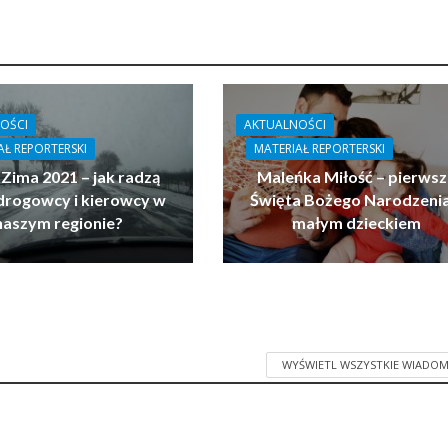
OŚCI
AKTUALNOŚCI
AŁ REPORTERSKI
MATERIAŁ REPORTERSKI
 Zima 2021 – jak radzą
Maleńka Miłość – pierwsz
drogowcy i kierowcy w
Święta Bożego Narodzenia
naszym regionie?
małym dzieckiem
WYŚWIETL WSZYSTKIE WIADOM