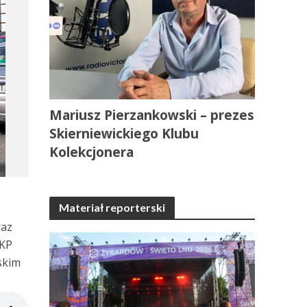
Mariusz Pierzankowski – prezes
Skierniewickiego Klubu
Kolekcjonera
Materiał reporterski
raz
PKP
skim