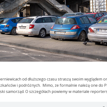
ierniewicach od dłuższego czasu straszą swoim wyglądem o
szkańców i podróżnych. Mimo, ze formalnie należą one do 
jski samorząd. O szczegółach powiemy w materiale reporter