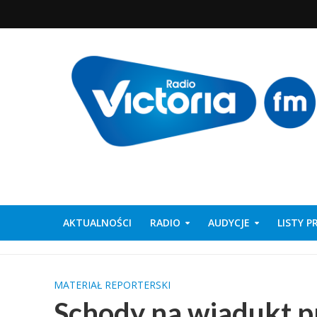
AKTUALNOŚCI
RADIO
AUDYCJE
LISTY 
MATERIAŁ REPORTERSKI
Schody na wiadukt 