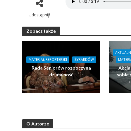
Udostępnij!
Zobacz także
AKTUALN
MATERIAŁ REPORTERSKI
ŻYRARDÓW
MATERI
Rada Seniorów rozpoczyna
Akcja
działalność
sobie 
O Autorze