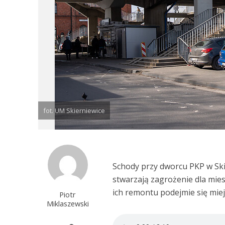
fot. UM Skierniewice
Schody przy dworcu PKP w Sk
stwarzają zagrożenie dla mie
ich remontu podejmie się mie
Piotr
Miklaszewski