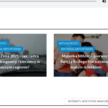
OŚCI
AKTUALNOŚCI
AŁ REPORTERSKI
MATERIAŁ REPORTERSKI
 Zima 2021 – jak radzą
Maleńka Miłość – pierwsz
drogowcy i kierowcy w
Święta Bożego Narodzenia
naszym regionie?
małym dzieckiem
WYŚWIETL WSZYSTKIE WIADOM