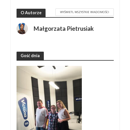
WYŚWIETL WSZYSTKIE WIADOMOŚCI
O Autorze
Małgorzata Pietrusiak
Gość dnia