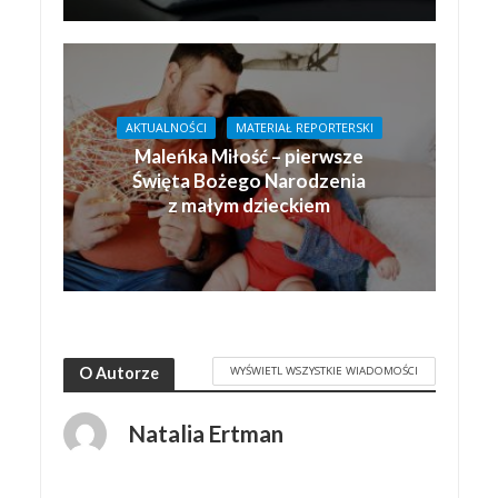
AKTUALNOŚCI
MATERIAŁ REPORTERSKI
Maleńka Miłość – pierwsze
Święta Bożego Narodzenia
z małym dzieckiem
WYŚWIETL WSZYSTKIE WIADOMOŚCI
O Autorze
Natalia Ertman