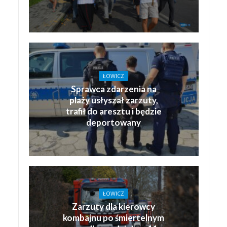
ŁOWICZ
Sprawca zdarzenia na
plaży usłyszał zarzuty,
trafił do aresztu i będzie
deportowany
ŁOWICZ
Zarzuty dla kierowcy
kombajnu po śmiertelnym