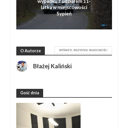
wypadku z udziałem 11-
latka w miejscowości
Sypień
WYŚWIETL WSZYSTKIE WIADOMOŚCI
O Autorze
Błażej Kaliński
Gość dnia