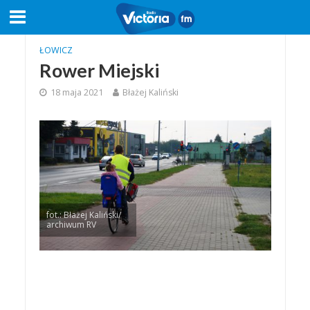
ŁOWICZ
Rower Miejski
18 maja 2021
Błażej Kaliński
fot.: Błażej Kaliński/
archiwum RV