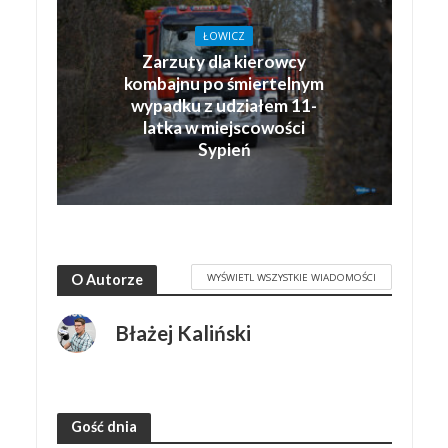
ŁOWICZ
Zarzuty dla kierowcy
kombajnu po śmiertelnym
wypadku z udziałem 11-
latka w miejscowości
Sypień
WYŚWIETL WSZYSTKIE WIADOMOŚCI
O Autorze
Błażej Kaliński
Gość dnia