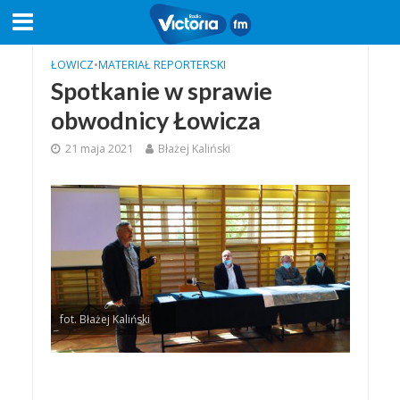
ŁOWICZ
•
MATERIAŁ REPORTERSKI
Spotkanie w sprawie
obwodnicy Łowicza
21 maja 2021
Błażej Kaliński
fot. Błażej Kaliński