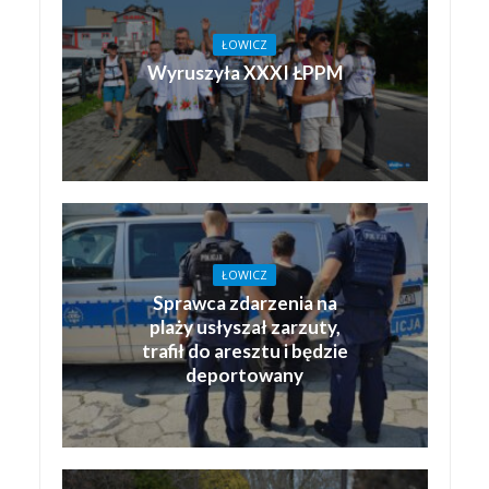
ŁOWICZ
Wyruszyła XXXI ŁPPM
ŁOWICZ
Sprawca zdarzenia na
plaży usłyszał zarzuty,
trafił do aresztu i będzie
deportowany