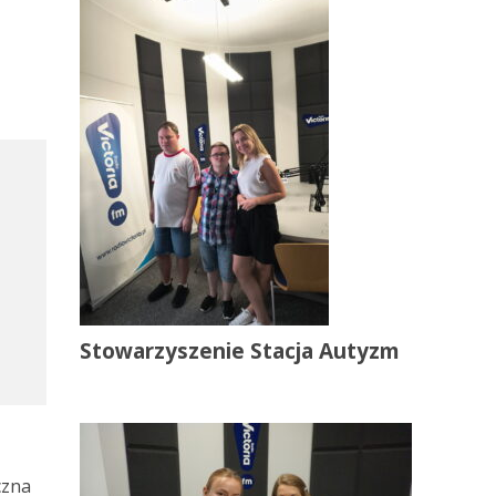
Stowarzyszenie Stacja Autyzm
czna