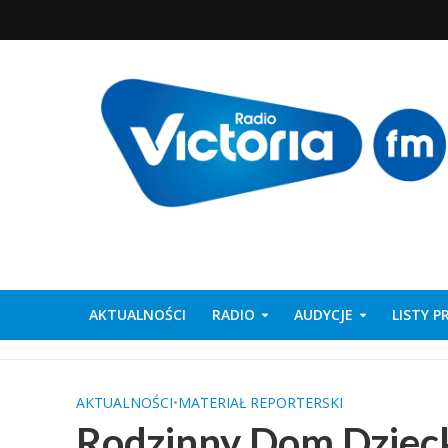
AKTUALNOŚCI
RADIO
AUDYCJE
LISTY 
AKTUALNOŚCI
•
MATERIAŁ REPORTERSKI
Rodzinny Dom Dziecka