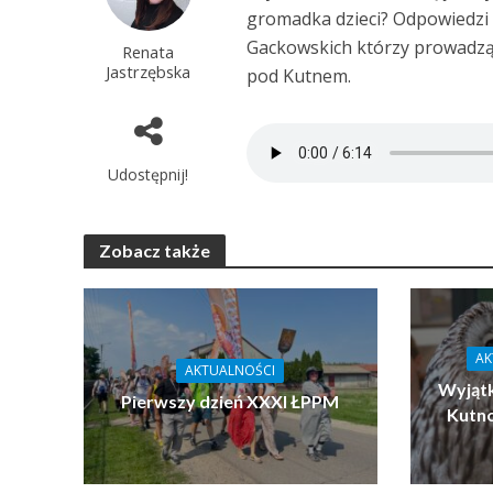
gromadka dzieci? Odpowiedzi 
Gackowskich którzy prowadzą 
Renata
Jastrzębska
pod Kutnem.
Udostępnij!
Zobacz także
AK
AKTUALNOŚCI
Wyjątk
Pierwszy dzień XXXI ŁPPM
Kutn