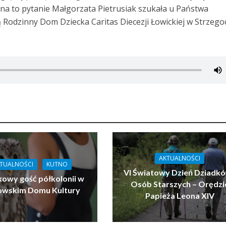
na to pytanie Małgorzata Pietrusiak szukała u Państwa
Rodzinny Dom Dziecka Caritas Diecezji Łowickiej w Strzego
AKTUALNOŚCI
TUALNOŚCI
KUTNO
VI Światowy Dzień Dziadkó
owy gość półkolonii w
Osób Starszych – Orędzi
owskim Domu Kultury
Papieża Leona XIV