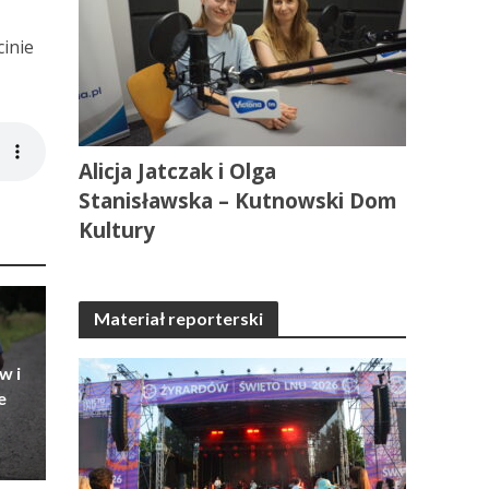
cinie
Alicja Jatczak i Olga
Stanisławska – Kutnowski Dom
Kultury
Materiał reporterski
w i
e