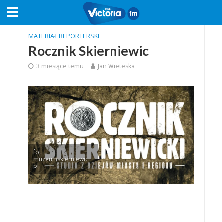
MATERIAŁ REPORTERSKI
Rocznik Skierniewic
3 miesiące temu
Jan Wieteska
fot.
muzeumskierniewic.
pl