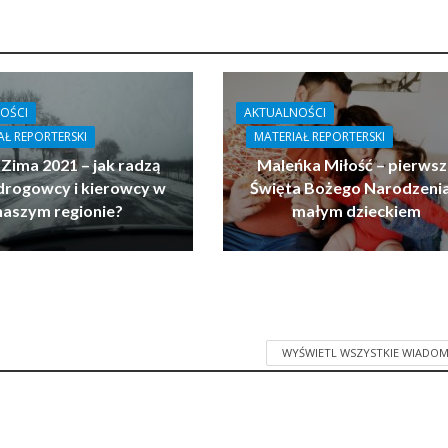
OŚCI
AKTUALNOŚCI
AŁ REPORTERSKI
MATERIAŁ REPORTERSKI
 Zima 2021 – jak radzą
Maleńka Miłość – pierwsz
drogowcy i kierowcy w
Święta Bożego Narodzenia
naszym regionie?
małym dzieckiem
WYŚWIETL WSZYSTKIE WIADOM