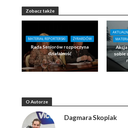
Zobacz także
AKTUALN
MATERIAŁ REPORTERSKI
ŻYRARDÓW
MATERI
Rada Seniorów rozpoczyna
Akcja
działalność
sobie 
O Autorze
Dagmara Skopiak