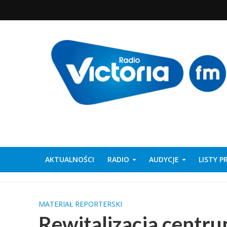
AKTUALNOŚCI
RADIO
AUDYCJE
LISTY 
MATERIAŁ REPORTERSKI
Rewitalizacja centr