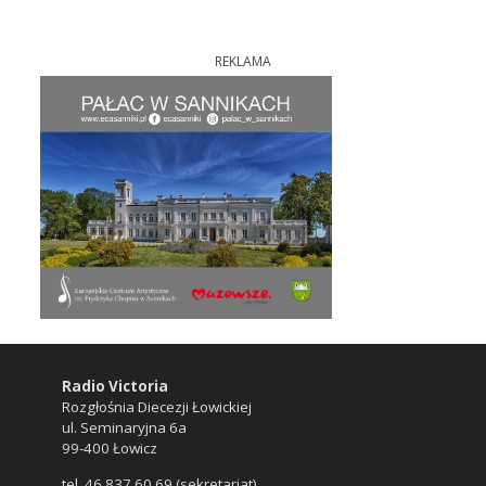
REKLAMA
Radio Victoria
Rozgłośnia Diecezji Łowickiej
ul. Seminaryjna 6a
99-400 Łowicz
tel. 46 837 60 69 (sekretariat)