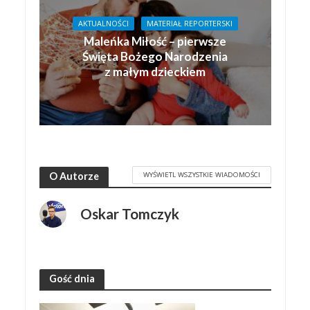
AKTUALNOŚCI
MATERIAŁ REPORTERSKI
Maleńka Miłość – pierwsze
Święta Bożego Narodzenia
z małym dzieckiem
WYŚWIETL WSZYSTKIE WIADOMOŚCI
O Autorze
Oskar Tomczyk
Gość dnia