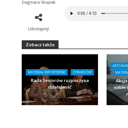
Dagmara Skopiak
Udostępnij!
Zobacz także
AKTUALN
MATERIAŁ REPORTERSKI
ŻYRARDÓW
MATERI
Rada Seniorów rozpoczyna
Akcja
działalność
sobie 