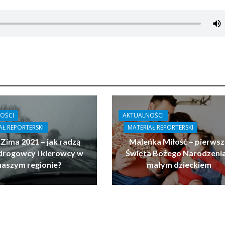
OŚCI
AKTUALNOŚCI
AŁ REPORTERSKI
MATERIAŁ REPORTERSKI
 Zima 2021 – jak radzą
Maleńka Miłość – pierwsz
drogowcy i kierowcy w
Święta Bożego Narodzenia
naszym regionie?
małym dzieckiem