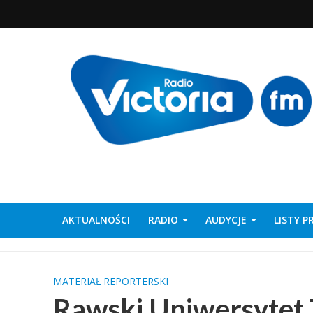
AKTUALNOŚCI
RADIO
AUDYCJE
LISTY 
MATERIAŁ REPORTERSKI
Rawski Uniwersytet 