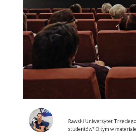
Rawski Uniwersytet Trzeciego 
studentów? O tym w material