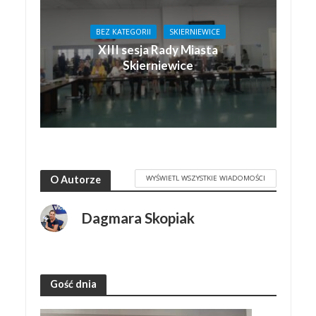
BEZ KATEGORII
SKIERNIEWICE
XIII sesja Rady Miasta
Skierniewice
WYŚWIETL WSZYSTKIE WIADOMOŚCI
O Autorze
Dagmara Skopiak
Gość dnia