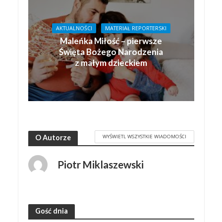
AKTUALNOŚCI
MATERIAŁ REPORTERSKI
Maleńka Miłość – pierwsze
Święta Bożego Narodzenia
z małym dzieckiem
WYŚWIETL WSZYSTKIE WIADOMOŚCI
O Autorze
Piotr Miklaszewski
Gość dnia