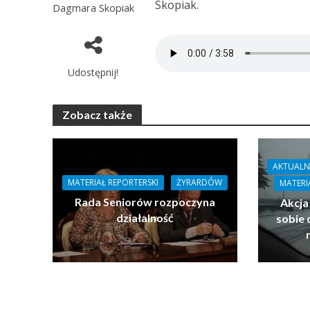
Skopiak.
Dagmara Skopiak
Udostępnij!
Zobacz także
AKTUALN
MATERIAŁ REPORTERSKI
ŻYRARDÓW
MATERI
Rada Seniorów rozpoczyna
Akcja
działalność
sobie 