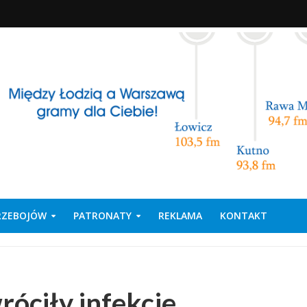
PRZEBOJÓW
PATRONATY
REKLAMA
KONTAKT
róciły infekcje