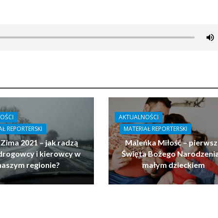
OŚCI
AKTUALNOŚCI
AŁ REPORTERSKI
MATERIAŁ REPORTERSKI
 Zima 2021 – jak radzą
Maleńka Miłość – pierwsz
drogowcy i kierowcy w
Święta Bożego Narodzenia
naszym regionie?
małym dzieckiem