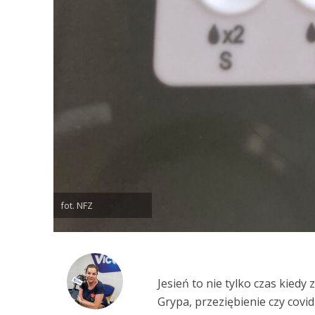
fot. NFZ
Jesień to nie tylko czas kiedy
Grypa, przeziębienie czy covi