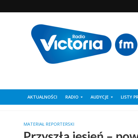
AKTUALNOŚCI
RADIO
AUDYCJE
LISTY 
MATERIAŁ REPORTERSKI
Przyszła jesień – pow