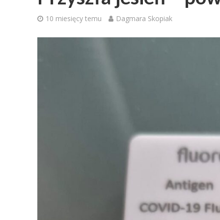
10 miesięcy temu
Dagmara Skopiak