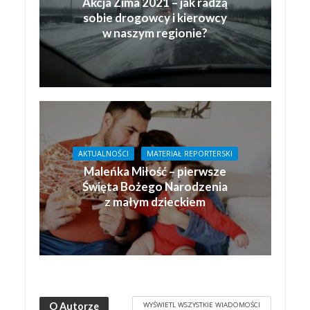
Akcja Zima 2021 – jak radzą
sobie drogowcy i kierowcy
w naszym regionie?
AKTUALNOŚCI
MATERIAŁ REPORTERSKI
Maleńka Miłość – pierwsze
Święta Bożego Narodzenia
z małym dzieckiem
WYŚWIETL WSZYSTKIE WIADOMOŚCI
O Autorze