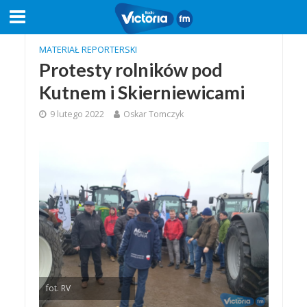
MATERIAŁ REPORTERSKI
Protesty rolników pod
Kutnem i Skierniewicami
9 lutego 2022
Oskar Tomczyk
fot. RV