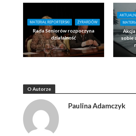
AKTUALN
MATERIAŁ REPORTERSKI
ŻYRARDÓW
MATERI
Rada Seniorów rozpoczyna
Akcja
działalność
sobie 
O Autorze
Paulina Adamczyk