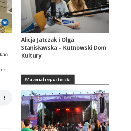
Alicja Jatczak i Olga
Stanisławska – Kutnowski Dom
tkań
Kultury
h z
Materiał reporterski