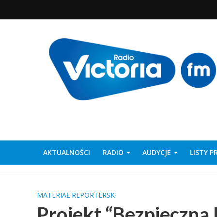
AKTUALNOŚCI
RADIO
AUDYCJE
LISTY 
MATERIAŁ REPORTERSKI
Projekt “Bezpieczna 