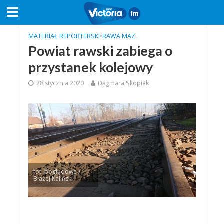
MATERIAŁ REPORTERSKI
•
RAWA MAZ.
Powiat rawski zabiega o
przystanek kolejowy
28 stycznia 2020
Dagmara Skopiak
fot. poglądowe /
Błażej Kaliński