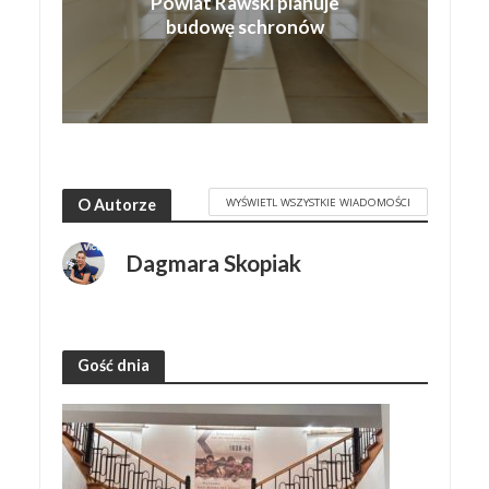
Powiat Rawski planuje
budowę schronów
WYŚWIETL WSZYSTKIE WIADOMOŚCI
O Autorze
Dagmara Skopiak
Gość dnia