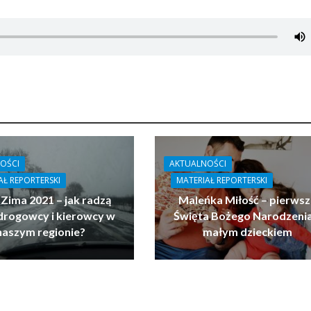
OŚCI
AKTUALNOŚCI
AŁ REPORTERSKI
MATERIAŁ REPORTERSKI
 Zima 2021 – jak radzą
Maleńka Miłość – pierwsz
drogowcy i kierowcy w
Święta Bożego Narodzenia
naszym regionie?
małym dzieckiem