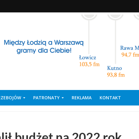
PRZEBOJÓW
PATRONATY
REKLAMA
KONTAKT
lił budżet na 2022 rok