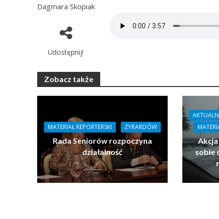
Dagmara Skopiak
Udostępnij!
Zobacz także
AKTUALN
MATERIAŁ REPORTERSKI
ŻYRARDÓW
MATERI
Rada Seniorów rozpoczyna
Akcja
działalność
sobie 