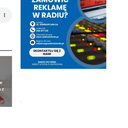
e
 z
.