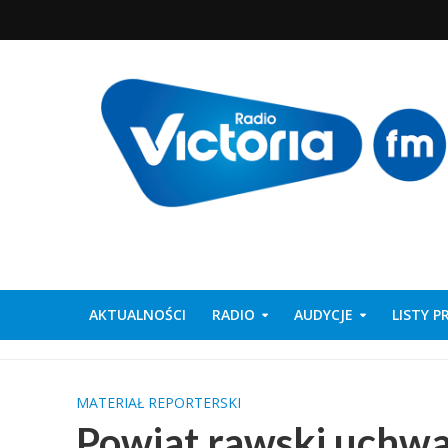
AKTUALNOŚCI
RADIO
AUDYCJE
LISTY 
MATERIAŁ REPORTERSKI
Powiat rawski uchwa