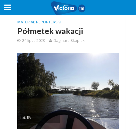
MATERIAŁ REPORTERSKI
Półmetek wakacji
24 lipca 2023
Dagmara Skopiak
fot. RV