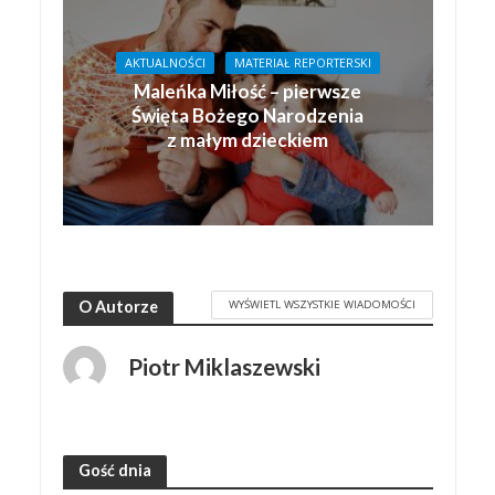
AKTUALNOŚCI
MATERIAŁ REPORTERSKI
Maleńka Miłość – pierwsze
Święta Bożego Narodzenia
z małym dzieckiem
WYŚWIETL WSZYSTKIE WIADOMOŚCI
O Autorze
Piotr Miklaszewski
Gość dnia