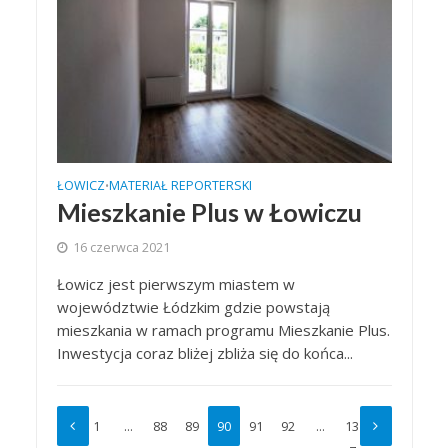
ŁOWICZ
MATERIAŁ REPORTERSKI
•
Mieszkanie Plus w Łowiczu
16 czerwca 2021
Łowicz jest pierwszym miastem w
województwie Łódzkim gdzie powstają
mieszkania w ramach programu Mieszkanie Plus.
Inwestycja coraz bliżej zbliża się do końca...
1
…
88
89
90
91
92
…
13