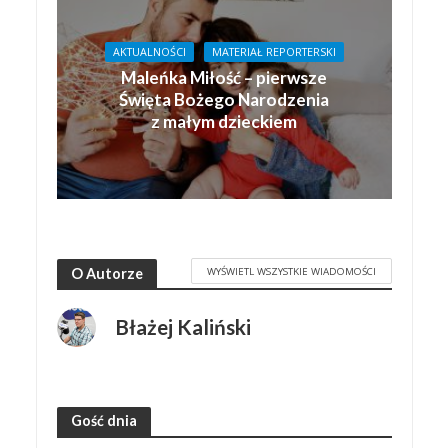
AKTUALNOŚCI
MATERIAŁ REPORTERSKI
Maleńka Miłość – pierwsze
Święta Bożego Narodzenia
z małym dzieckiem
WYŚWIETL WSZYSTKIE WIADOMOŚCI
O Autorze
Błażej Kaliński
Gość dnia