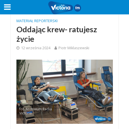
MATERIAŁ REPORTERSKI
Oddając krew- ratujesz
życie
12 września 2024
Piotr Miklaszewski
fot. Archiwum Radia
Victoria