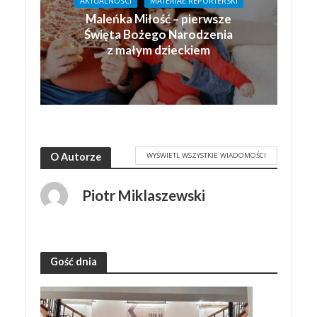
AKTUALNOŚCI
MATERIAŁ REPORTERSKI
Maleńka Miłość – pierwsze
Święta Bożego Narodzenia
z małym dzieckiem
WYŚWIETL WSZYSTKIE WIADOMOŚCI
O Autorze
Piotr Miklaszewski
Gość dnia