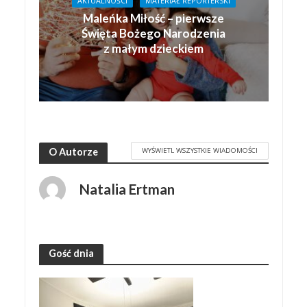
AKTUALNOŚCI
MATERIAŁ REPORTERSKI
Maleńka Miłość – pierwsze
Święta Bożego Narodzenia
z małym dzieckiem
WYŚWIETL WSZYSTKIE WIADOMOŚCI
O Autorze
Natalia Ertman
Gość dnia