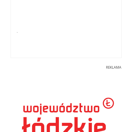
.
REKLAMA