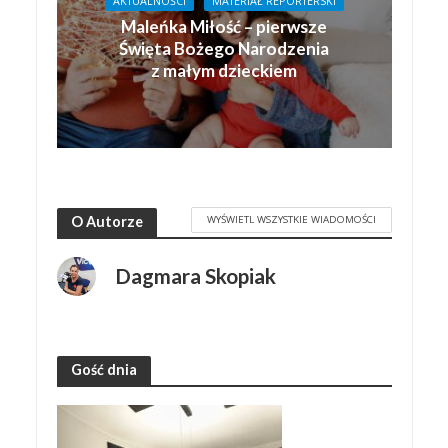
AKTUALNOŚCI
MATERIAŁ REPORTERSKI
Maleńka Miłość – pierwsze
Święta Bożego Narodzenia
z małym dzieckiem
WYŚWIETL WSZYSTKIE WIADOMOŚCI
O Autorze
Dagmara Skopiak
Gość dnia