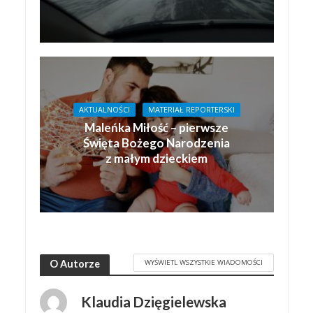
AKTUALNOŚCI
MATERIAŁ REPORTERSKI
Maleńka Miłość – pierwsze
Święta Bożego Narodzenia
z małym dzieckiem
WYŚWIETL WSZYSTKIE WIADOMOŚCI
O Autorze
Klaudia Dzięgielewska