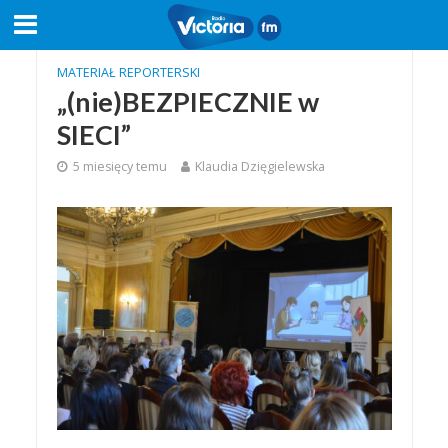
MATERIAŁ REPORTERSKI
„(nie)BEZPIECZNIE w
SIECI”
5 miesięcy temu
Klaudia Dzięgielewska