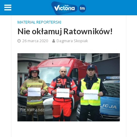
MATERIAŁ REPORTERSKI
Nie okłamuj Ratowników!
26 marca 2020
Dagmara Skopiak
fot. KWP Łódź