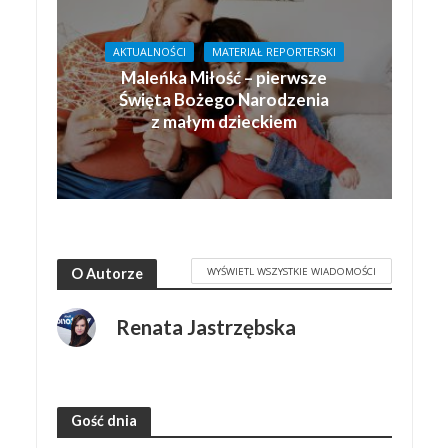
AKTUALNOŚCI
MATERIAŁ REPORTERSKI
Maleńka Miłość – pierwsze
Święta Bożego Narodzenia
z małym dzieckiem
WYŚWIETL WSZYSTKIE WIADOMOŚCI
O Autorze
Renata Jastrzębska
Gość dnia