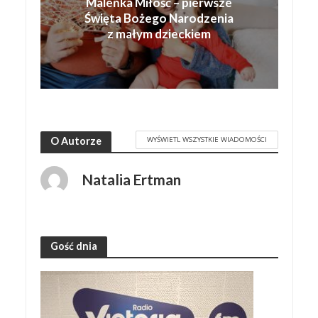
Maleńka Miłość – pierwsze
Święta Bożego Narodzenia
z małym dzieckiem
WYŚWIETL WSZYSTKIE WIADOMOŚCI
O Autorze
Natalia Ertman
Gość dnia