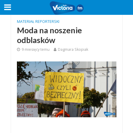
MATERIAŁ REPORTERSKI
Moda na noszenie
odblasków
9 miesięcy temu
Dagmara Skopiak