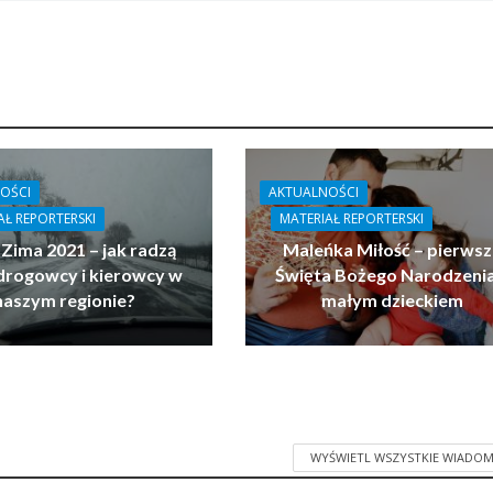
OŚCI
AKTUALNOŚCI
AŁ REPORTERSKI
MATERIAŁ REPORTERSKI
 Zima 2021 – jak radzą
Maleńka Miłość – pierwsz
drogowcy i kierowcy w
Święta Bożego Narodzenia
naszym regionie?
małym dzieckiem
WYŚWIETL WSZYSTKIE WIADOM