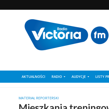
AKTUALNOŚCI
RADIO
AUDYCJE
LISTY 
MATERIAŁ REPORTERSKI
Mieszkania trening