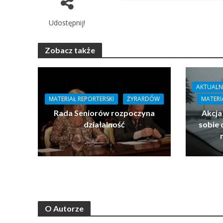
Udostępnij!
Zobacz także
AKTUALN
MATERIAŁ REPORTERSKI
ŻYRARDÓW
MATERI
Rada Seniorów rozpoczyna
Akcja
działalność
sobie 
O Autorze